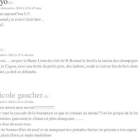
gyo
dit :
8 décembre 2012 à 23 h 47 min
ui aujourd’hui J-3!
uand j ai écris c’était hier…
ol!
it :
mbre 2012 à 17 h 46 min
vrai…. un peu la Haute Loire du côté de St Bonnet le froid à la saison des champigno
 le Cagou, avec une boite de petits pois, des lardons, roulé et cuit au feu de bois dans
er, ça doit se défendre.
nicole gaucher
dit :
mbre 2012 à 21 h 29 min
ien raison mon neveu!!!!!!!!!!!!!!!!!
e vaut la cascade de la baume(est ce que tu connais au moins??) et les gorges de la loi
 truites ,parcontre le climat est plus changeant……..
s bise de nous tous
 de bonnes fêtes de noel et en mangeant nos pintades farcies on pensera a ton cagou
,alain,flavie,et marie madeleine