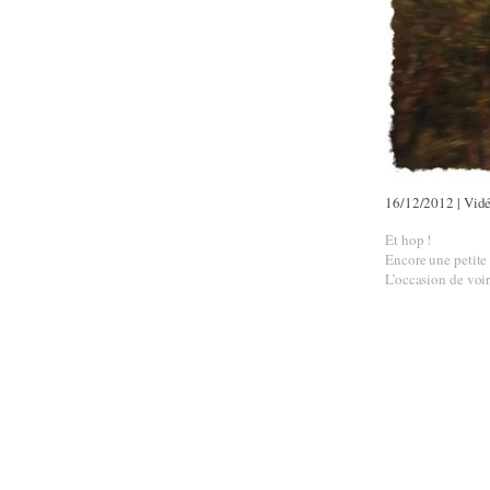
16/12/2012
|
Vid
Et hop !
Encore une petite 
L’occasion de voi