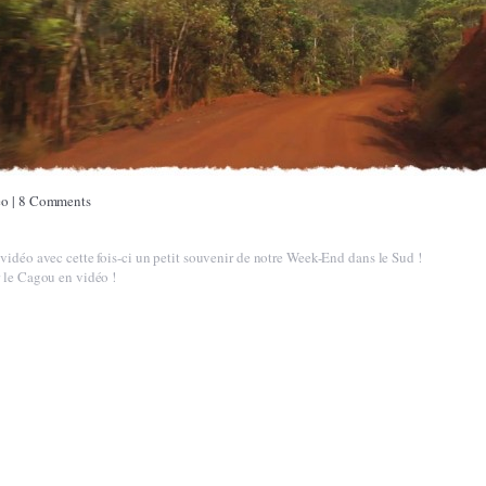
éo
|
8 Comments
vidéo avec cette fois-ci un petit souvenir de notre Week-End dans le Sud !
r le Cagou en vidéo !