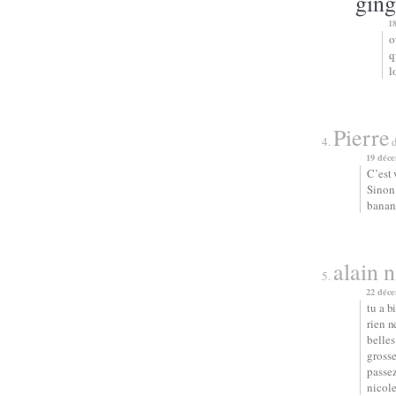
gin
1
o
q
l
Pierre
d
19 déce
C’est 
Sinon,
banani
alain 
22 déce
tu a b
rien n
belles
grosse
passez
nicole