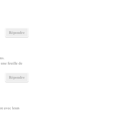
Répondre
ns.
 une feuille de
Répondre
re avec leurs