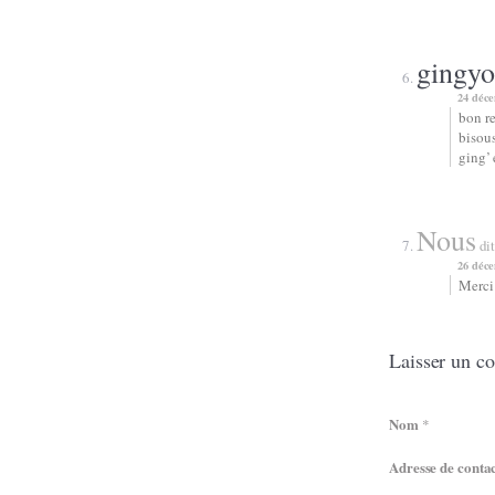
gingyo
24 déce
bon re
bisous
ging’ 
Nous
dit
26 déce
Merci 
Laisser un c
Nom
*
Adresse de conta