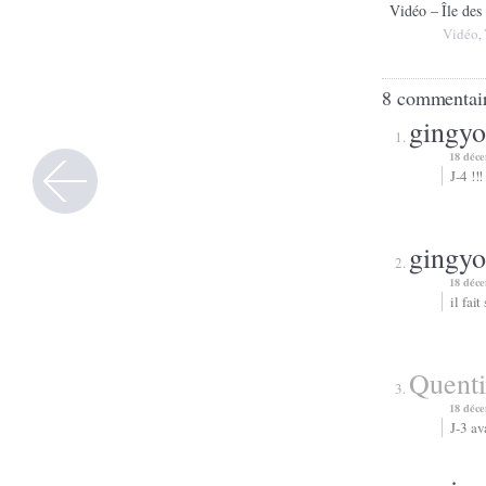
Vidéo – Île des 
Vidéo
,
8 commentai
gingyo
18 déce
J-4 !!!
gingyo
18 déce
il fai
Quent
18 déce
J-3 av