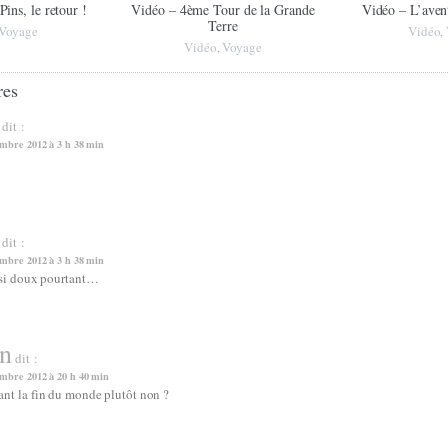
Pins, le retour !
Vidéo – 4ème Tour de la Grande
Vidéo – L’aven
Terre
Voyage
Vidéo
,
Vidéo
Voyage
,
res
dit :
mbre 2012 à 3 h 38 min
dit :
mbre 2012 à 3 h 38 min
t si doux pourtant…
in
dit :
mbre 2012 à 20 h 40 min
ant la fin du monde plutôt non ?