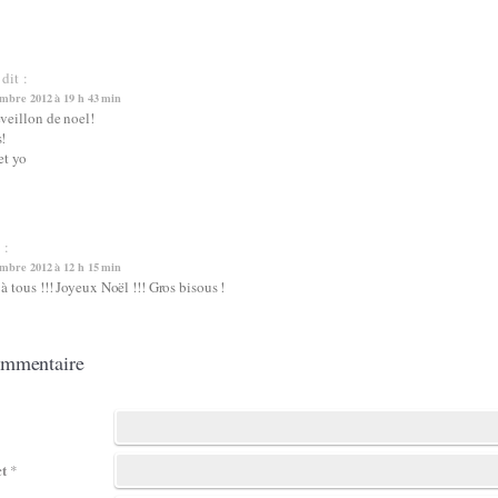
dit :
mbre 2012 à 19 h 43 min
veillon de noel!
!
et yo
 :
mbre 2012 à 12 h 15 min
à tous !!! Joyeux Noël !!! Gros bisous !
ommentaire
ct
*