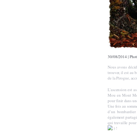
30/08/2014
|
Pho
Nous avons décidé
trouver, il est au
de la Pirogue, accu
L’ascension est as
Mou en Mont Moui
pour finir dans un
Une fois au somme
d’un bombardier 
également partagé 
qui travaille pou
!