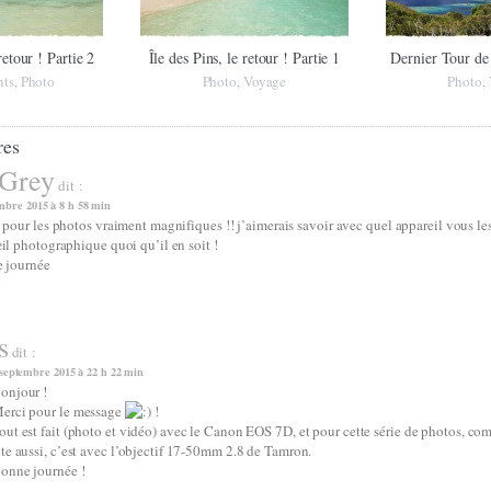
retour ! Partie 2
Île des Pins, le retour ! Partie 1
Dernier Tour de
ts
Photo
Photo
Voyage
Photo
,
,
,
res
 Grey
dit :
mbre 2015 à 8 h 58 min
pour les photos vraiment magnifiques !! j’aimerais savoir avec quel appareil vous le
l photographique quoi qu’il en soit !
 journée
y
s
dit :
 septembre 2015 à 22 h 22 min
onjour !
erci pour le message
!
out est fait (photo et vidéo) avec le Canon EOS 7D, et pour cette série de photos, co
ite aussi, c’est avec l’objectif 17-50mm 2.8 de Tamron.
onne journée !