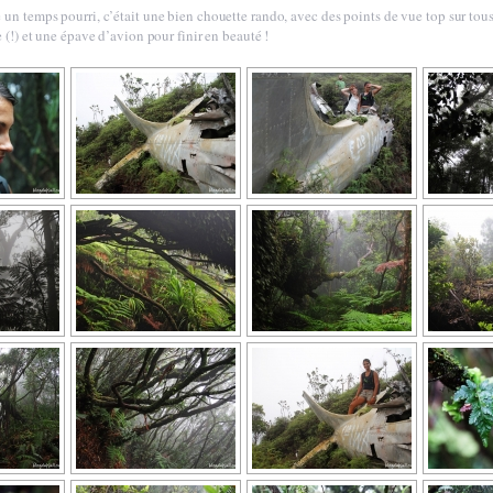
un temps pourri, c’était une bien chouette rando, avec des points de vue top sur tous
 (!) et une épave d’avion pour finir en beauté !