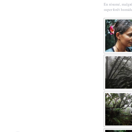
En résumé, malgré 
super forêt humide