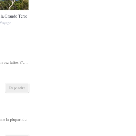
 la Grande Terre
Voyage
s avez faites ??….
Répondre
mme la plupart du