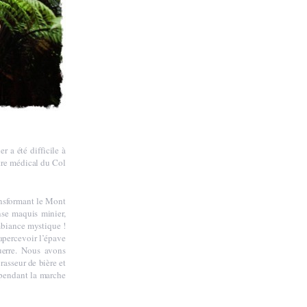
 a été difficile à
ntre médical du Col
ransformant le Mont
se maquis minier,
ambiance mystique !
apercevoir l’épave
uerre. Nous avons
asseur de bière et
 pendant la marche