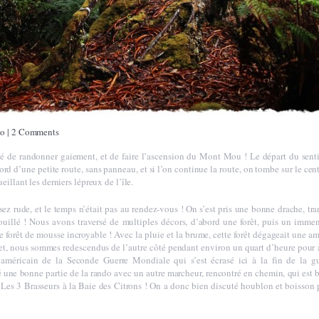
to
|
2 Comments
 de randonner gaiement, et de faire l’ascension du Mont Mou ! Le départ du sentier
 bord d’une petite route, sans panneau, et si l’on continue la route, on tombe sur le ce
eillant les derniers lépreux de l’île.
sez rude, et le temps n’était pas au rendez-vous ! On s’est pris une bonne drache, t
llé ! Nous avons traversé de multiples décors, d’abord une forêt, puis un immen
e forêt de mousse incroyable ! Avec la pluie et la brume, cette forêt dégageait une 
t, nous sommes redescendus de l’autre côté pendant environ un quart d’heure pour 
américain de la Seconde Guerre Mondiale qui s’est écrasé ici à la fin de la g
une bonne partie de la rando avec un autre marcheur, rencontré en chemin, qui est br
r Les 3 Brasseurs à la Baie des Citrons ! On a donc bien discuté houblon et boisson