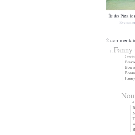
Île des Pins, le 
Evenemen
2 commentai
Fanny
2 septe
Bravo 
Bon œi
Bonne
Fann
Nou
4
B
M
T
s
B