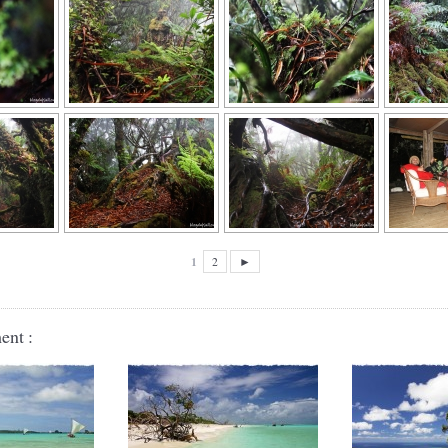
1
2
►
ent :