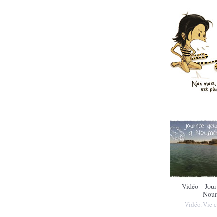
Vidéo – Jour
Noum
Vidéo
Vie 
,