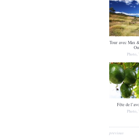
Tour avec Max &
Ou
Photo
,
Fête de l’av
Photo
,
previous