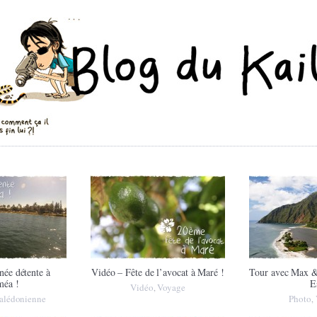
née détente à
Vidéo – Fête de l’avocat à Maré !
Tour avec Max &
éa !
E
Vidéo
Voyage
,
calédonienne
Photo
,