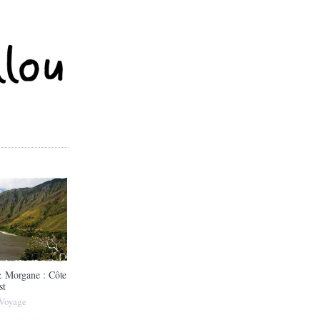
 Morgane : Côte
st
Voyage