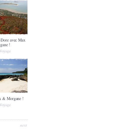
-Dore avec Max
gane !
Voyage
x & Morgane !
Voyage
next