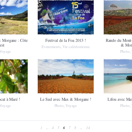
 Morgane : Côte
Festival de la Foa 2013 !
Rando du Mont
est
& Mor
Evenements
Vie calédonienne
,
Voyage
Photo
,
ocat à Maré !
Le Sud avec Max & Morgane !
Lifou avec Ma
Voyage
Photo
Voyage
Photo
,
,
1
...
4
5
6
7
8
...
14