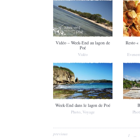
Vidéo – Week-End au lagon de
Resto « 
Poé
Vidéo
Evenem
Week-End dans le lagon de Poé
B
Photo
Voyage
Pho
,
previous
1
...